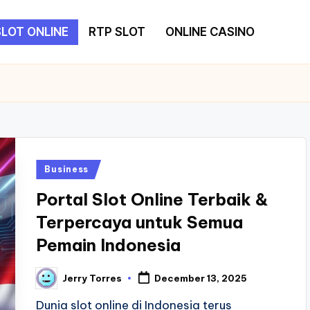
SLOT ONLINE
RTP SLOT
ONLINE CASINO
Posted
Business
in
Portal Slot Online Terbaik &
Terpercaya untuk Semua
Pemain Indonesia
Jerry Torres
December 13, 2025
Posted
by
Dunia slot online di Indonesia terus