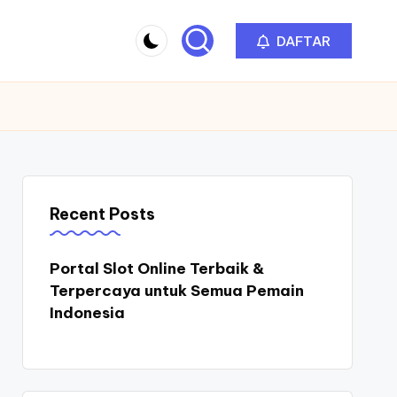
DAFTAR
Recent Posts
Portal Slot Online Terbaik &
Terpercaya untuk Semua Pemain
Indonesia