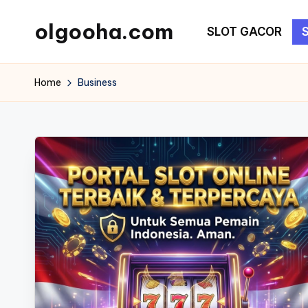
olgooha.com
SLOT GACOR
Skip
to
olgooha.com
content
Home
Business